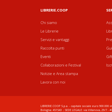
LIBRERIE.COOP
SE
Chi siamo
Ass
Le Librerie
Lib
Servizi e vantaggi
Pre
Raccolta punti
Gui
Eventi
Gif
Collaborazioni e Festival
Isc
Notizie e Area stampa
Lavora con noi
LIBRERIE.COOP S.p.a. - capitale sociale euro 900.000 in
Bologna: 451543 ; SEDE LEGALE: via Villanova, 29/7 - 4