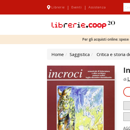
|
|
Librerie
Eventi
Assistenza
Per gli acquisti online: spes
Home
Saggistica
Critica e storia d
I
L
di
AGG