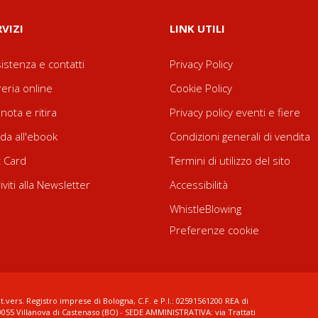
RVIZI
LINK UTILI
istenza e contatti
Privacy Policy
reria online
Cookie Policy
nota e ritira
Privacy policy eventi e fiere
da all'ebook
Condizioni generali di vendita
t Card
Termini di utilizzo del sito
riviti alla Newsletter
Accessibilità
WhistleBlowing
Preferenze cookie
t.vers. Registro imprese di Bologna, C.F. e P.I.: 02591561200 REA di
0055 Villanova di Castenaso (BO) - SEDE AMMINISTRATIVA: via Trattati