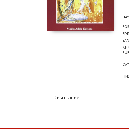
Det
FO
EDI
EA
AN
PUB
CAT
LIN
Descrizione