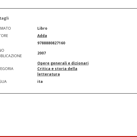
tagli
RMATO
Libro
TORE
Adda
N
9788880827160
NO
2007
BLICAZIONE
Opere generali e dizionari
EGORIA
Critica e storia della
letteratura
GUA
ita