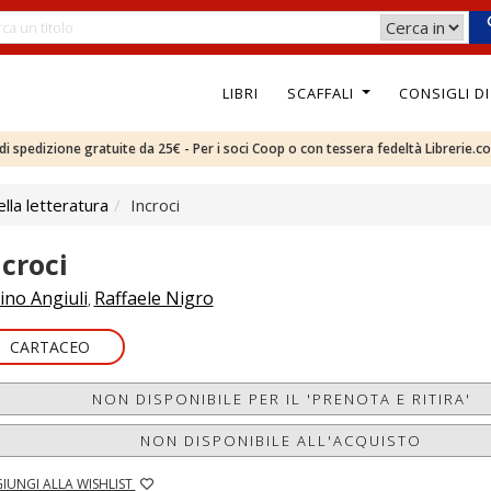
LIBRI
SCAFFALI
CONSIGLI D
e di spedizione gratuite da 25€ - Per i soci Coop o con tessera fedeltà Librerie.c
ella letteratura
Incroci
ncroci
ino Angiuli
Raffaele Nigro
,
CARTACEO
NON DISPONIBILE PER IL 'PRENOTA E RITIRA'
NON DISPONIBILE ALL'ACQUISTO
IUNGI ALLA WISHLIST