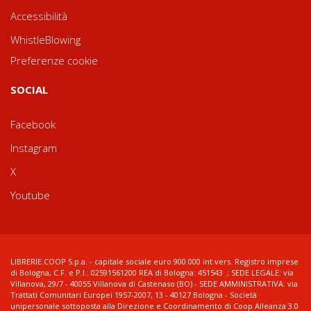
Accessibilità
WhistleBlowing
Preferenze cookie
SOCIAL
Facebook
Instagram
X
Youtube
LIBRERIE.COOP S.p.a. - capitale sociale euro 900.000 int.vers. Registro imprese
di Bologna, C.F. e P.I.: 02591561200 REA di Bologna: 451543 ; SEDE LEGALE: via
Villanova, 29/7 - 40055 Villanova di Castenaso (BO) - SEDE AMMINISTRATIVA: via
Trattati Comunitari Europei 1957-2007, 13 - 40127 Bologna - Società
unipersonale sottoposta alla Direzione e Coordinamento di Coop Alleanza 3.0