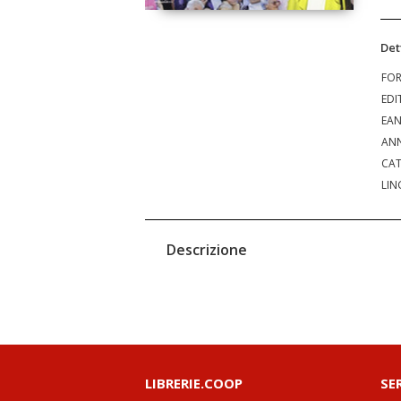
Det
FO
EDI
EA
ANN
CAT
LIN
Descrizione
LIBRERIE.COOP
SE