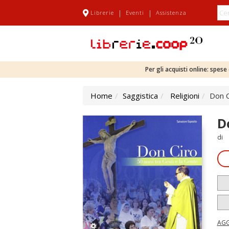
|
|
Librerie
Eventi
Assistenza
Per gli acquisti online: spes
Home
Saggistica
Religioni
Don C
D
di
AGG