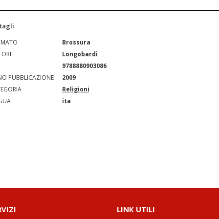
tagli
RMATO
Brossura
TORE
Longobardi
N
9788880903086
O PUBBLICAZIONE
2009
EGORIA
Religioni
GUA
ita
RVIZI
LINK UTILI