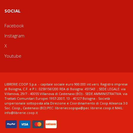
SOCIAL
Facebook
Instagram
X
Youtube
LIBRERIE.COOP S.p.a. - capitale sociale euro 900.000 int.vers. Registro imprese
di Bologna, C.F. e P.I.: 02591561200 REA di Bologna: 451543 ; SEDE LEGALE: via
Villanova, 29/7 - 40055 Villanova di Castenaso (BO) - SEDE AMMINISTRATIVA: via
Trattati Comunitari Europei 1957-2007, 13 - 40127 Bologna - Società
unipersonale sottoposta alla Direzione e Coordinamento di Coop Alleanza 3.0
Soc. Coop., Castenaso (BO) PEC: libreriecoopspa@pec.librerie.coop.it MAIL:
info@librerie.coop.it