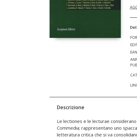
AGG
Det
FO
EDI
EA
AN
PUB
CAT
LIN
Descrizione
Le lectiones e le lecturae considerano i
riflessione organica del tutto, di un ap
Commedia; rappresentano uno spaccato
bellezza dell'XI del Paradiso; apporta un
letteratura critica che si va consolida
rilevano tracce di originalità, intuiz