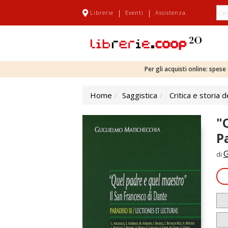
|
|
Librerie
Eventi
Assistenza
Per gli acquisti online: spes
Home
Saggistica
Critica e storia d
"
P
G
di