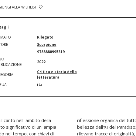
IUNGI ALLA WISHLIST
tagli
RMATO
Rilegato
TORE
Scorpione
N
9788880995319
NO
2022
BLICAZIONE
Critica e storia della
EGORIA
letteratura
GUA
ita
l canto nell' ambito della
prezzamento olistico della
 significativo di un' ampia
 contributo critico in cui si
ndo nel tempo, con chiavi di
ioni nuove, analisi sempre