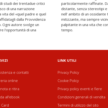
li studi dei trentadue critici
ntire il santo mai lontano,
esco di una narrazione
ere, giammai rinchiuso
la vita del «quel padre e quel
ne agiografica o in una aura
affidatagli dalla Provvidenza
sente pur senza esserci,
o. Ogni autore svolge un
eternità della poesia e del
re l'opportunità di una
tempo.
RVIZI
LINK UTILI
istenza e contatti
Privacy Policy
reria online
Cookie Policy
nota e ritira
Privacy policy eventi e fiere
da all'ebook
Condizioni generali di vendita
t Card
Termini di utilizzo del sito