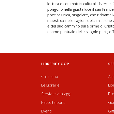
lettura e con matrici culturali diverse. G
particolarmente raffinate. Dante fa se
pongono nella giusta luce il san Franc
distante, senza stereotipi e senza masch
poetica unica, singolare, che richiama 
nell' ambito di un ossidante tradizio
maestro» nelle ragioni della missione 
mitizzante, ma sempre vicino, pre
e del suo cammino sulle orme di Crist
palpitante in una vita che continua nell' 
esame puntuale delle singole parti; off
LIBRERIE.COOP
SE
Chi siamo
Ass
Le Librerie
Lib
Servizi e vantaggi
Pre
Raccolta punti
Gui
Eventi
Gif