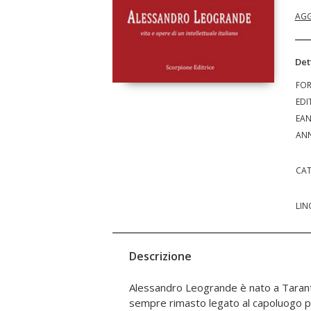
AGG
Det
FO
EDI
EA
ANN
CAT
LIN
Descrizione
Alessandro Leogrande è nato a Tarant
stesso tempo capace di donare allegria; 
sempre rimasto legato al capoluogo pu
determinato e abile osservatore d