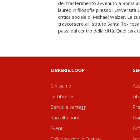
del trasferimento avvenuto a Roma all'
(specialmente durante gli anni liceali t
laureò in filosofia presso l'Università 
quasi da studente modello, presso
critica sociale di Michael Walzer. La s
Archita), di relativizzare la realtà ci
trascorsero all'Istituto Santa Te- resa,
passi dal centro della città. Quel carat
LIBRERIE.COOP
SE
Chi siamo
Ass
Le Librerie
Lib
Servizi e vantaggi
Pre
Raccolta punti
Gui
Eventi
Gif
Collaborazioni e Festival
Isc