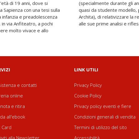
età di 19 anni, dove si
rascorsi brillantemente,
La Sapienza con una tesi sulla
 il Liceo Classico Statale
ua infanzia e preadolescenza
rcostante e dare vita e forma
 in via Anfiteatro, a pochi
alle sue prime analisi e rifless
tere molto vivace e allo
RVIZI
LINK UTILI
istenza e contatti
Privacy Policy
reria online
Cookie Policy
nota e ritira
Privacy policy eventi e fiere
da all'ebook
Condizioni generali di vendita
t Card
Termini di utilizzo del sito
riviti alla Newsletter
Accessibilità