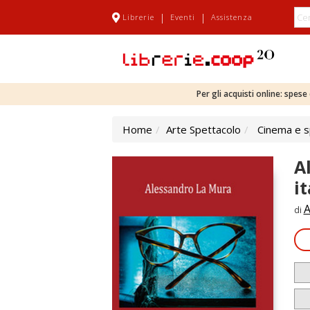
|
|
Librerie
Eventi
Assistenza
Per gli acquisti online: spes
Home
Arte Spettacolo
Cinema e s
A
i
A
di