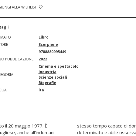
IUNGI ALLA WISHLIST
tagli
RMATO
Libro
TORE
Scorpione
N
9788880995449
O PUBBLICAZIONE
2022
Cinema e spettacolo
Industria
EGORIA
Scienze sociali
Biografie
GUA
ita
o il 20 maggio 1977. È
all'apparenza timido, ma
gliese, anche all'indomani
el mondo, gli permisero