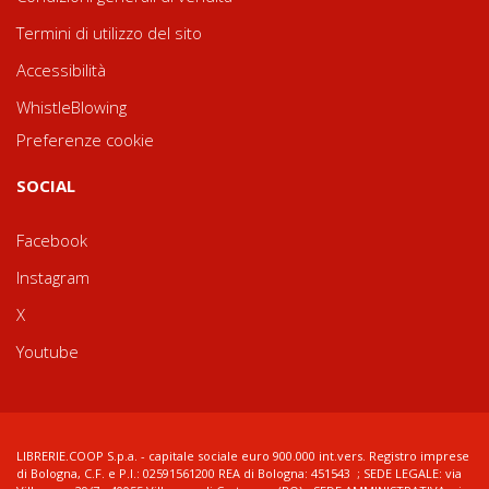
Termini di utilizzo del sito
Accessibilità
WhistleBlowing
Preferenze cookie
SOCIAL
Facebook
Instagram
X
Youtube
LIBRERIE.COOP S.p.a. - capitale sociale euro 900.000 int.vers. Registro imprese
di Bologna, C.F. e P.I.: 02591561200 REA di Bologna: 451543 ; SEDE LEGALE: via