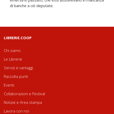
emersa in passato, che essi assolvevano in mancanza
di banche a ciò deputate.
LIBRERIE.COOP
Chi siamo
Le Librerie
Servizi e vantaggi
Raccolta punti
Eventi
Collaborazioni e Festival
Notizie e Area stampa
Lavora con noi