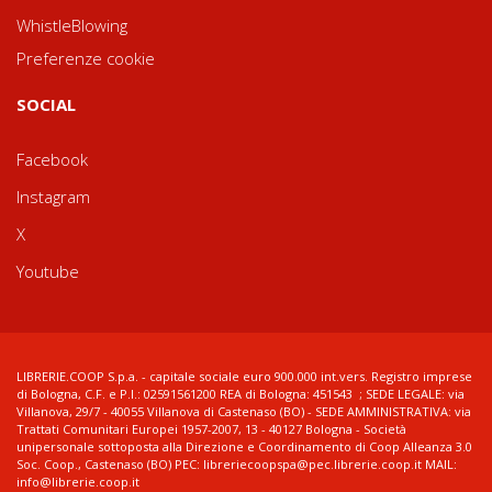
WhistleBlowing
Preferenze cookie
SOCIAL
Facebook
Instagram
X
Youtube
LIBRERIE.COOP S.p.a. - capitale sociale euro 900.000 int.vers. Registro imprese
di Bologna, C.F. e P.I.: 02591561200 REA di Bologna: 451543 ; SEDE LEGALE: via
Villanova, 29/7 - 40055 Villanova di Castenaso (BO) - SEDE AMMINISTRATIVA: via
Trattati Comunitari Europei 1957-2007, 13 - 40127 Bologna - Società
unipersonale sottoposta alla Direzione e Coordinamento di Coop Alleanza 3.0
Soc. Coop., Castenaso (BO) PEC: libreriecoopspa@pec.librerie.coop.it MAIL:
info@librerie.coop.it