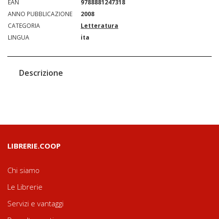
EAN
9788881247318
ANNO PUBBLICAZIONE
2008
CATEGORIA
Letteratura
LINGUA
ita
Descrizione
LIBRERIE.COOP
Chi siamo
Le Librerie
Servizi e vantaggi