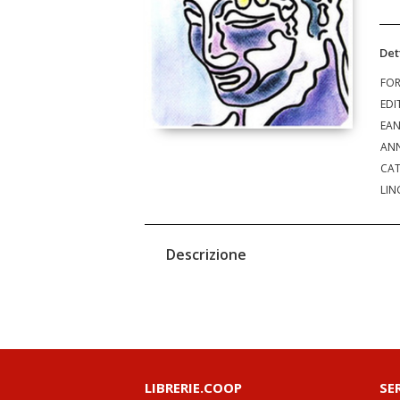
Det
FO
EDI
EA
ANN
CAT
LIN
Descrizione
LIBRERIE.COOP
SE