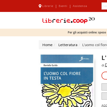
|
|
Librerie
Eventi
Assistenza
Per gli acquisti online: spes
Home
Letteratura
L'uomo col fior
L
D
di
AGG