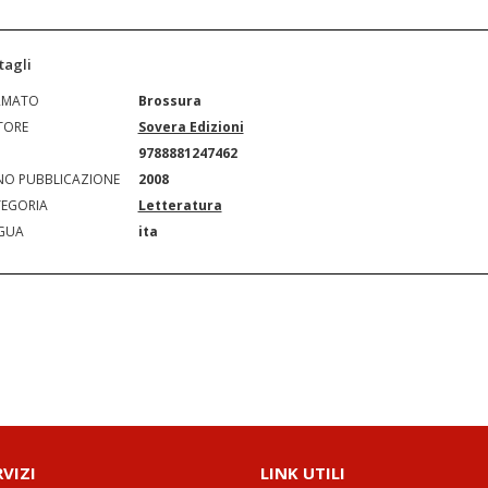
tagli
RMATO
Brossura
TORE
Sovera Edizioni
N
9788881247462
O PUBBLICAZIONE
2008
EGORIA
Letteratura
GUA
ita
RVIZI
LINK UTILI