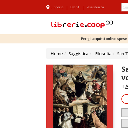
|
|
Librerie
Eventi
Assistenza
Per gli acquisti online: spes
Home
Saggistica
Filosofia
San T
S
v
A
di