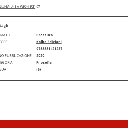
IUNGI ALLA WISHLIST
tagli
RMATO
Brossura
TORE
Kolbe Edizioni
N
9788881421237
O PUBBLICAZIONE
2020
EGORIA
Filosofia
GUA
ita