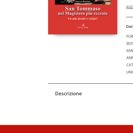
AGG
Det
FO
EDI
EA
ANN
CAT
LIN
Descrizione