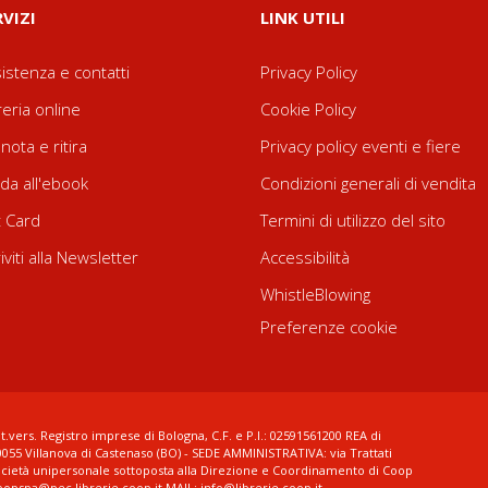
RVIZI
LINK UTILI
istenza e contatti
Privacy Policy
reria online
Cookie Policy
nota e ritira
Privacy policy eventi e fiere
da all'ebook
Condizioni generali di vendita
t Card
Termini di utilizzo del sito
riviti alla Newsletter
Accessibilità
WhistleBlowing
Preferenze cookie
t.vers. Registro imprese di Bologna, C.F. e P.I.: 02591561200 REA di
0055 Villanova di Castenaso (BO) - SEDE AMMINISTRATIVA: via Trattati
ocietà unipersonale sottoposta alla Direzione e Coordinamento di Coop
coopspa@pec.librerie.coop.it MAIL: info@librerie.coop.it