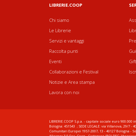
LIBRERIE.COOP
SE
Chi siamo
Ass
Le Librerie
Lib
Servizi e vantaggi
Pre
Raccolta punti
Gui
Eventi
Gif
Collaborazioni e Festival
Isc
Notizie e Area stampa
Lavora con noi
LIBRERIE.COOP S.p.a. - capitale sociale euro 900.000 in
Bologna: 451543 ; SEDE LEGALE: via Villanova, 29/7 - 4
Comunitari Europei 1957-2007, 13 - 40127 Bologna - S
Alleanza 3.0 Soc. Coop., Castenaso (BO) PEC: librerie