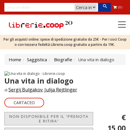
(0)
Per gli acquisti online: spese di spedizione gratuite da 25€ - Per i soci Coop
o con tessera fedeltà Librerie.coop gratuite a partire da 19€.
Home
Saggistica
Biografie
Una vita in dialogo
Una vita in dialogo
Sergij Bulgakov
Julija Rejtlinger
di
,
CARTACEO
€
NON DISPONIBILE PER IL 'PRENOTA
E RITIRA'
15,00