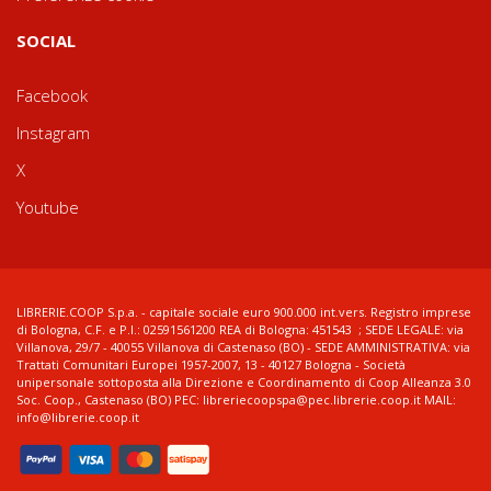
SOCIAL
Facebook
Instagram
X
Youtube
LIBRERIE.COOP S.p.a. - capitale sociale euro 900.000 int.vers. Registro imprese
di Bologna, C.F. e P.I.: 02591561200 REA di Bologna: 451543 ; SEDE LEGALE: via
Villanova, 29/7 - 40055 Villanova di Castenaso (BO) - SEDE AMMINISTRATIVA: via
Trattati Comunitari Europei 1957-2007, 13 - 40127 Bologna - Società
unipersonale sottoposta alla Direzione e Coordinamento di Coop Alleanza 3.0
Soc. Coop., Castenaso (BO) PEC: libreriecoopspa@pec.librerie.coop.it MAIL:
info@librerie.coop.it