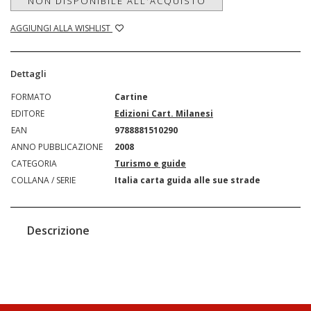
NON DISPONIBILE ALL'ACQUISTO
AGGIUNGI ALLA WISHLIST
Dettagli
FORMATO
Cartine
EDITORE
Edizioni Cart. Milanesi
EAN
9788881510290
ANNO PUBBLICAZIONE
2008
CATEGORIA
Turismo e guide
COLLANA / SERIE
Italia carta guida alle sue strade
Descrizione