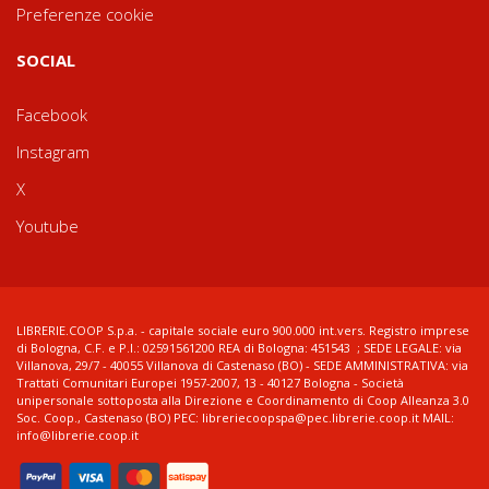
Preferenze cookie
SOCIAL
Facebook
Instagram
X
Youtube
LIBRERIE.COOP S.p.a. - capitale sociale euro 900.000 int.vers. Registro imprese
di Bologna, C.F. e P.I.: 02591561200 REA di Bologna: 451543 ; SEDE LEGALE: via
Villanova, 29/7 - 40055 Villanova di Castenaso (BO) - SEDE AMMINISTRATIVA: via
Trattati Comunitari Europei 1957-2007, 13 - 40127 Bologna - Società
unipersonale sottoposta alla Direzione e Coordinamento di Coop Alleanza 3.0
Soc. Coop., Castenaso (BO) PEC: libreriecoopspa@pec.librerie.coop.it MAIL:
info@librerie.coop.it