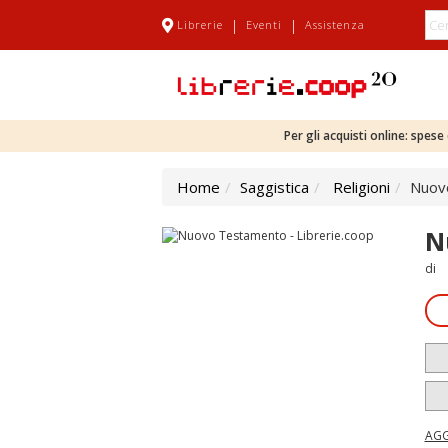
|
|
Librerie
Eventi
Assistenza
Per gli acquisti online: spes
Home
Saggistica
Religioni
Nuov
N
di
AGG