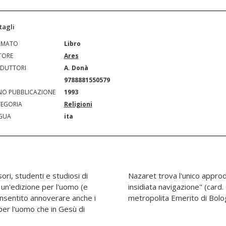
tagli
RMATO
Libro
TORE
Ares
DUTTORI
A. Donà
N
9788881550579
O PUBBLICAZIONE
1993
EGORIA
Religioni
GUA
ita
ri, studenti e studiosi di
ico della sua nebbiosa e
è un'edizione per l'uomo (e
como Biffi, Arcivescovo
consentito annoverare anche i
metropolita Emerito di Bol
; per l'uomo che in Gesù di