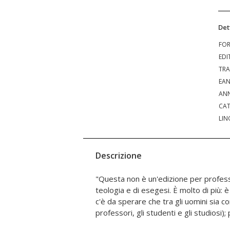
Det
FO
EDI
TRA
EA
ANN
CAT
LIN
Descrizione
"Questa non è un'edizione per professo
Nazaret trova l'unico approdo salvif
teologia e di esegesi. È molto di più: 
insidiata navigazione" (card. Gia
c'è da sperare che tra gli uomini sia 
professori, gli studenti e gli studiosi)