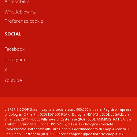
Accessibilità
WhistleBlowing
Preferenze cookie
SOCIAL
Facebook
Instagram
X
Youtube
LIBRERIE.COOP S.p.a. - capitale sociale euro 900.000 int.vers. Registro imprese
di Bologna, C.F. e P.I.: 02591561200 REA di Bologna: 451543 ; SEDE LEGALE: via
Villanova, 29/7 - 40055 Villanova di Castenaso (BO) - SEDE AMMINISTRATIVA: via
Trattati Comunitari Europei 1957-2007, 13 - 40127 Bologna - Società
unipersonale sottoposta alla Direzione e Coordinamento di Coop Alleanza 3.0
Soc. Coop., Castenaso (BO) PEC: libreriecoopspa@pec.librerie.coop.it MAIL: