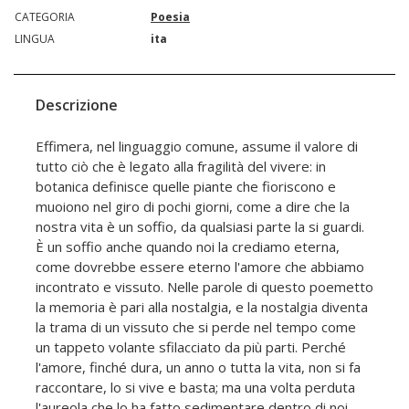
CATEGORIA
Poesia
LINGUA
ita
Descrizione
Effimera, nel linguaggio comune, assume il valore di
tutto ciò che è legato alla fragilità del vivere: in
botanica definisce quelle piante che fioriscono e
muoiono nel giro di pochi giorni, come a dire che la
nostra vita è un soffio, da qualsiasi parte la si guardi.
È un soffio anche quando noi la crediamo eterna,
come dovrebbe essere eterno l'amore che abbiamo
incontrato e vissuto. Nelle parole di questo poemetto
la memoria è pari alla nostalgia, e la nostalgia diventa
la trama di un vissuto che si perde nel tempo come
un tappeto volante sfilacciato da più parti. Perché
l'amore, finché dura, un anno o tutta la vita, non si fa
raccontare, lo si vive e basta; ma una volta perduta
l'aureola che lo ha fatto sedimentare dentro di noi,