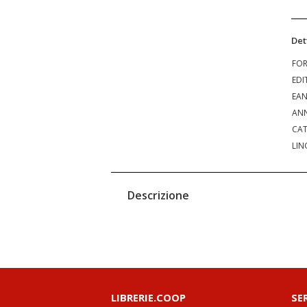
Det
FO
EDI
EA
ANN
CAT
LIN
Descrizione
LIBRERIE.COOP
SE