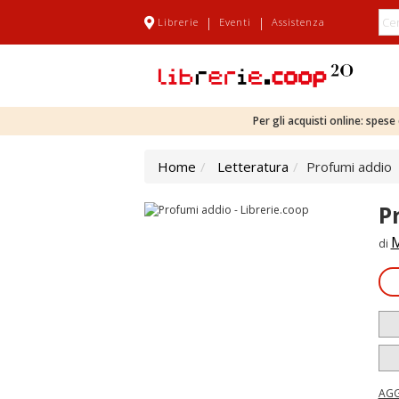
|
|
Librerie
Eventi
Assistenza
Per gli acquisti online: spes
Home
Letteratura
Profumi addio
P
M
di
AGG