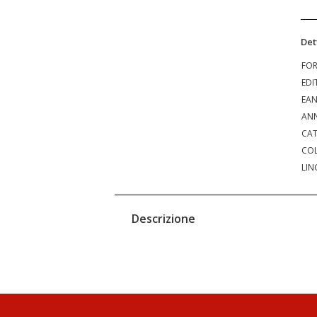
Det
FO
EDI
EA
ANN
CAT
COL
LIN
Descrizione