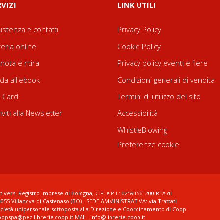
RVIZI
LINK UTILI
istenza e contatti
Privacy Policy
reria online
Cookie Policy
nota e ritira
Privacy policy eventi e fiere
da all'ebook
Condizioni generali di vendita
t Card
Termini di utilizzo del sito
riviti alla Newsletter
Accessibilità
WhistleBlowing
Preferenze cookie
t.vers. Registro imprese di Bologna, C.F. e P.I.: 02591561200 REA di
0055 Villanova di Castenaso (BO) - SEDE AMMINISTRATIVA: via Trattati
ocietà unipersonale sottoposta alla Direzione e Coordinamento di Coop
coopspa@pec.librerie.coop.it MAIL: info@librerie.coop.it