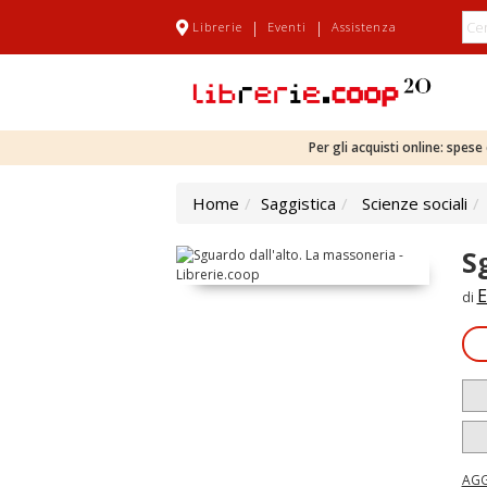
|
|
Librerie
Eventi
Assistenza
Per gli acquisti online: spes
Home
Saggistica
Scienze sociali
S
E
di
AGG