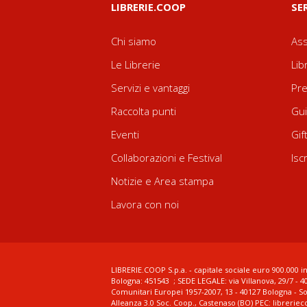
LIBRERIE.COOP
SE
Chi siamo
Ass
Le Librerie
Lib
Servizi e vantaggi
Pre
Raccolta punti
Gui
Eventi
Gif
Collaborazioni e Festival
Isc
Notizie e Area stampa
Lavora con noi
LIBRERIE.COOP S.p.a. - capitale sociale euro 900.000 in
Bologna: 451543 ; SEDE LEGALE: via Villanova, 29/7 - 4
Comunitari Europei 1957-2007, 13 - 40127 Bologna - S
Alleanza 3.0 Soc. Coop., Castenaso (BO) PEC: librerie