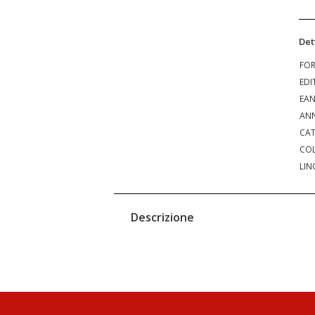
Det
FO
EDI
EA
ANN
CAT
COL
LIN
Descrizione