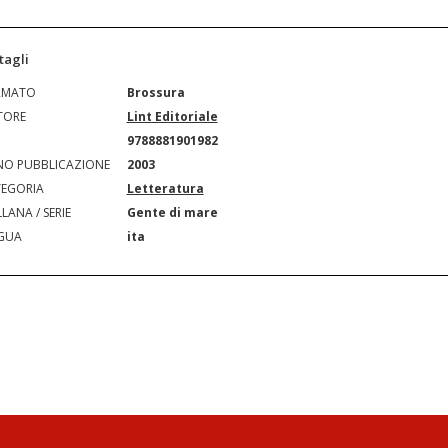
tagli
RMATO
Brossura
TORE
Lint Editoriale
N
9788881901982
O PUBBLICAZIONE
2003
EGORIA
Letteratura
LANA / SERIE
Gente di mare
GUA
ita