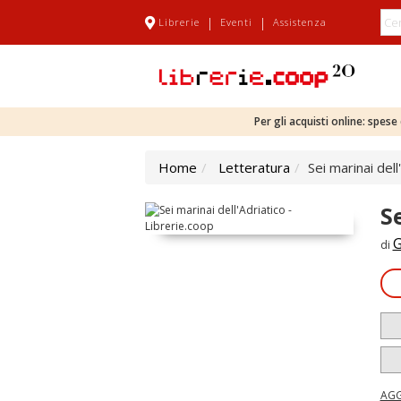
|
|
Librerie
Eventi
Assistenza
Per gli acquisti online: spes
Home
Letteratura
Sei marinai dell
S
G
di
AGG