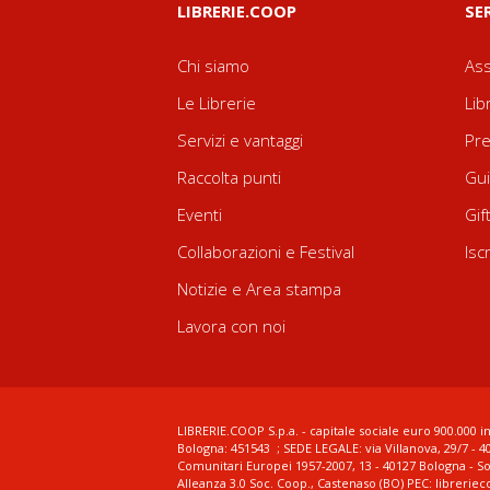
LIBRERIE.COOP
SE
Chi siamo
Ass
Le Librerie
Lib
Servizi e vantaggi
Pre
Raccolta punti
Gui
Eventi
Gif
Collaborazioni e Festival
Isc
Notizie e Area stampa
Lavora con noi
LIBRERIE.COOP S.p.a. - capitale sociale euro 900.000 in
Bologna: 451543 ; SEDE LEGALE: via Villanova, 29/7 - 4
Comunitari Europei 1957-2007, 13 - 40127 Bologna - S
Alleanza 3.0 Soc. Coop., Castenaso (BO) PEC: librerie