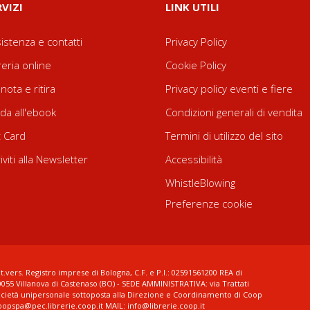
RVIZI
LINK UTILI
istenza e contatti
Privacy Policy
reria online
Cookie Policy
nota e ritira
Privacy policy eventi e fiere
da all'ebook
Condizioni generali di vendita
t Card
Termini di utilizzo del sito
riviti alla Newsletter
Accessibilità
WhistleBlowing
Preferenze cookie
t.vers. Registro imprese di Bologna, C.F. e P.I.: 02591561200 REA di
0055 Villanova di Castenaso (BO) - SEDE AMMINISTRATIVA: via Trattati
ocietà unipersonale sottoposta alla Direzione e Coordinamento di Coop
coopspa@pec.librerie.coop.it MAIL: info@librerie.coop.it