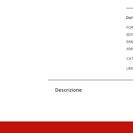
Det
FO
EDI
EA
ANN
CAT
LIN
Descrizione