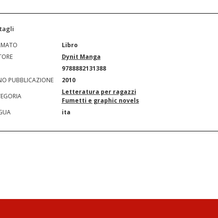
tagli
RMATO
Libro
TORE
Dynit Manga
N
9788882131388
O PUBBLICAZIONE
2010
Letteratura per ragazzi
EGORIA
Fumetti e graphic novels
GUA
ita