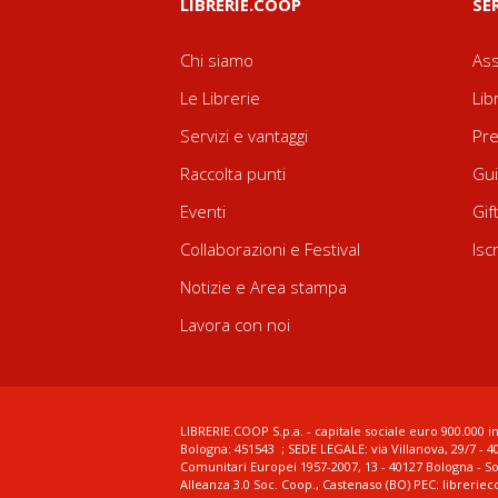
LIBRERIE.COOP
SE
Chi siamo
Ass
Le Librerie
Lib
Servizi e vantaggi
Pre
Raccolta punti
Gui
Eventi
Gif
Collaborazioni e Festival
Isc
Notizie e Area stampa
Lavora con noi
LIBRERIE.COOP S.p.a. - capitale sociale euro 900.000 in
Bologna: 451543 ; SEDE LEGALE: via Villanova, 29/7 - 4
Comunitari Europei 1957-2007, 13 - 40127 Bologna - S
Alleanza 3.0 Soc. Coop., Castenaso (BO) PEC: librerie