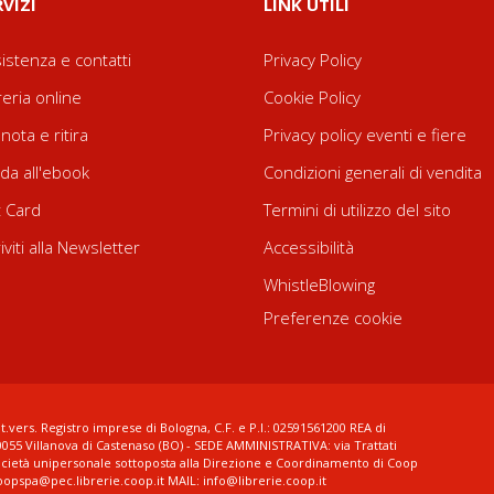
RVIZI
LINK UTILI
istenza e contatti
Privacy Policy
reria online
Cookie Policy
nota e ritira
Privacy policy eventi e fiere
da all'ebook
Condizioni generali di vendita
t Card
Termini di utilizzo del sito
riviti alla Newsletter
Accessibilità
WhistleBlowing
Preferenze cookie
t.vers. Registro imprese di Bologna, C.F. e P.I.: 02591561200 REA di
0055 Villanova di Castenaso (BO) - SEDE AMMINISTRATIVA: via Trattati
ocietà unipersonale sottoposta alla Direzione e Coordinamento di Coop
coopspa@pec.librerie.coop.it MAIL: info@librerie.coop.it