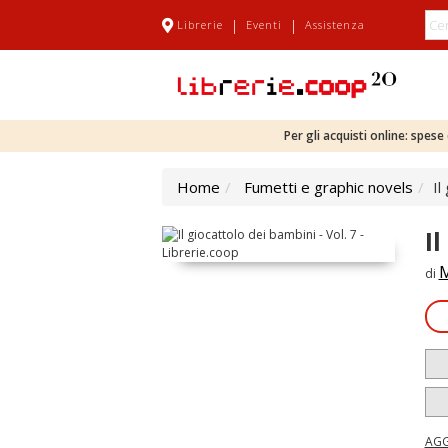
|
|
Librerie
Eventi
Assistenza
Per gli acquisti online: spes
Home
Fumetti e graphic novels
Il
Il
M
di
AGG