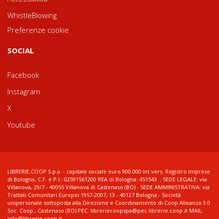
WhistleBlowing
Preferenze cookie
SOCIAL
Facebook
Instagram
X
Youtube
LIBRERIE.COOP S.p.a. - capitale sociale euro 900.000 int.vers. Registro imprese
di Bologna, C.F. e P.I.: 02591561200 REA di Bologna: 451543 ; SEDE LEGALE: via
Villanova, 29/7 - 40055 Villanova di Castenaso (BO) - SEDE AMMINISTRATIVA: via
Trattati Comunitari Europei 1957-2007, 13 - 40127 Bologna - Società
unipersonale sottoposta alla Direzione e Coordinamento di Coop Alleanza 3.0
Soc. Coop., Castenaso (BO) PEC: libreriecoopspa@pec.librerie.coop.it MAIL:
info@librerie.coop.it