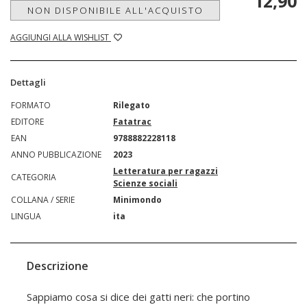
12,90
NON DISPONIBILE ALL'ACQUISTO
AGGIUNGI ALLA WISHLIST
Dettagli
FORMATO
Rilegato
EDITORE
Fatatrac
EAN
9788882228118
ANNO PUBBLICAZIONE
2023
Letteratura per ragazzi
CATEGORIA
Scienze sociali
COLLANA / SERIE
Minimondo
LINGUA
ita
Descrizione
Sappiamo cosa si dice dei gatti neri: che portino