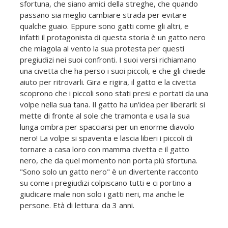
sfortuna, che siano amici della streghe, che quando
passano sia meglio cambiare strada per evitare
qualche guaio. Eppure sono gatti come gli altri, e
infatti il protagonista di questa storia è un gatto nero
che miagola al vento la sua protesta per questi
pregiudizi nei suoi confronti. I suoi versi richiamano
una civetta che ha perso i suoi piccoli, e che gli chiede
aiuto per ritrovarli. Gira e rigira, il gatto e la civetta
scoprono che i piccoli sono stati presi e portati da una
volpe nella sua tana. Il gatto ha un'idea per liberarli: si
mette di fronte al sole che tramonta e usa la sua
lunga ombra per spacciarsi per un enorme diavolo
nero! La volpe si spaventa e lascia liberi i piccoli di
tornare a casa loro con mamma civetta e il gatto
nero, che da quel momento non porta più sfortuna.
"Sono solo un gatto nero" è un divertente racconto
su come i pregiudizi colpiscano tutti e ci portino a
giudicare male non solo i gatti neri, ma anche le
persone. Età di lettura: da 3 anni.