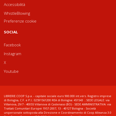
Accessibilità
WhistleBlowing
Preferenze cookie
SOCIAL
Facebook
Instagram
X
Youtube
LIBRERIE.COOP S.p.a. - capitale sociale euro 900.000 int.vers. Registro imprese
di Bologna, C.F. e P.I.: 02591561200 REA di Bologna: 451543 ; SEDE LEGALE: via
Villanova, 29/7 - 40055 Villanova di Castenaso (BO) - SEDE AMMINISTRATIVA: via
Trattati Comunitari Europei 1957-2007, 13 - 40127 Bologna - Società
unipersonale sottoposta alla Direzione e Coordinamento di Coop Alleanza 3.0