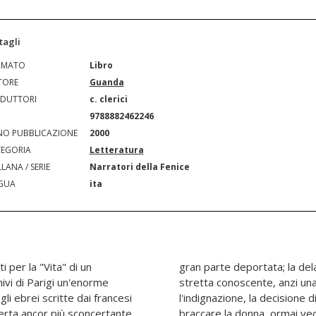
tagli
RMATO
Libro
TORE
Guanda
DUTTORI
c. clerici
N
9788882462246
O PUBBLICAZIONE
2000
EGORIA
Letteratura
LANA / SERIE
Narratori della Fenice
GUA
ita
i per la "Vita" di un
ra viva, era una loro
ivi di Parigi un'enorme
liente. Dopo lo shock e
gli ebrei scritte dai francesi
. Il protagonista comincia a
erta ancor più sconcertante,
izia così una vera e propria