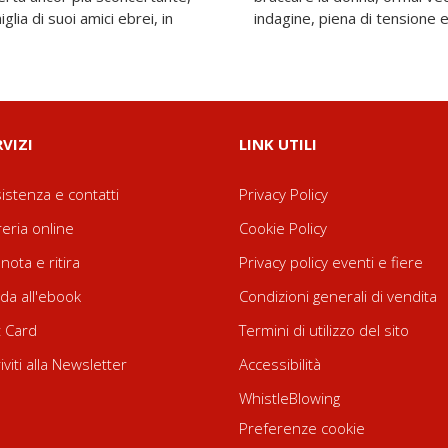
lia di suoi amici ebrei, in
indagine, piena di tensione e
RVIZI
LINK UTILI
istenza e contatti
Privacy Policy
reria online
Cookie Policy
nota e ritira
Privacy policy eventi e fiere
da all'ebook
Condizioni generali di vendita
t Card
Termini di utilizzo del sito
riviti alla Newsletter
Accessibilità
WhistleBlowing
Preferenze cookie