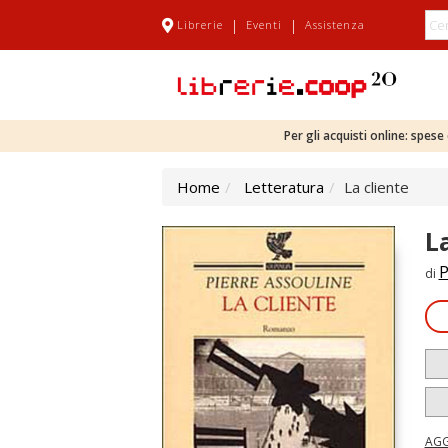
|
|
Librerie
Eventi
Assistenza
Per gli acquisti online: spes
Home
Letteratura
La cliente
L
P
di
AGG