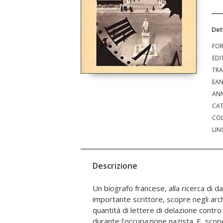
Det
FO
EDI
TRA
EA
ANN
CAT
COL
LIN
Descrizione
Un biografo francese, alla ricerca di dat
gran parte deportata; la delatrice, anco
importante scrittore, scopre negli arch
stretta conoscente, anzi una assidua c
quantità di lettere di delazione contro 
l'indignazione, la decisione di capire
durante l'occupazione nazista. E, scop
braccare la donna, ormai vecchia; e in