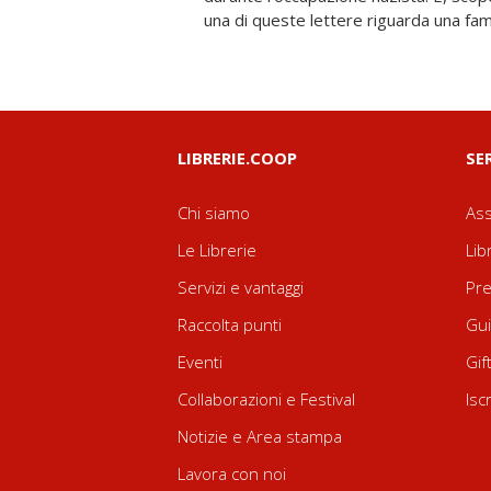
una di queste lettere riguarda una famig
LIBRERIE.COOP
SE
Chi siamo
Ass
Le Librerie
Lib
Servizi e vantaggi
Pre
Raccolta punti
Gui
Eventi
Gif
Collaborazioni e Festival
Isc
Notizie e Area stampa
Lavora con noi