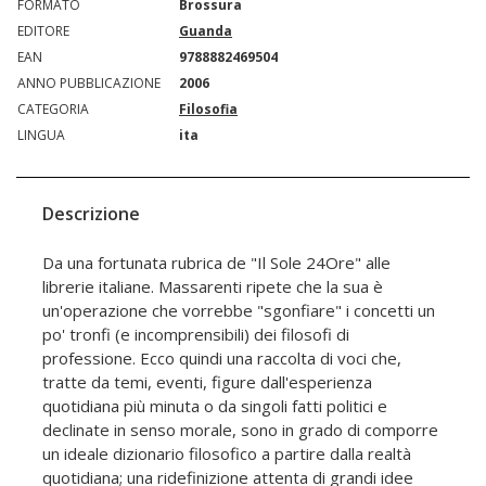
FORMATO
Brossura
EDITORE
Guanda
EAN
9788882469504
ANNO PUBBLICAZIONE
2006
CATEGORIA
Filosofia
LINGUA
ita
Descrizione
Da una fortunata rubrica de "Il Sole 24Ore" alle
librerie italiane. Massarenti ripete che la sua è
un'operazione che vorrebbe "sgonfiare" i concetti un
po' tronfi (e incomprensibili) dei filosofi di
professione. Ecco quindi una raccolta di voci che,
tratte da temi, eventi, figure dall'esperienza
quotidiana più minuta o da singoli fatti politici e
declinate in senso morale, sono in grado di comporre
un ideale dizionario filosofico a partire dalla realtà
quotidiana; una ridefinizione attenta di grandi idee