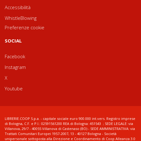
Accessibilità
WhistleBlowing
Preferenze cookie
SOCIAL
Facebook
Instagram
X
Youtube
LIBRERIE.COOP S.p.a. - capitale sociale euro 900.000 int.vers. Registro imprese
di Bologna, C.F. e P.I.: 02591561200 REA di Bologna: 451543 ; SEDE LEGALE: via
Villanova, 29/7 - 40055 Villanova di Castenaso (BO) - SEDE AMMINISTRATIVA: via
Trattati Comunitari Europei 1957-2007, 13 - 40127 Bologna - Società
unipersonale sottoposta alla Direzione e Coordinamento di Coop Alleanza 3.0