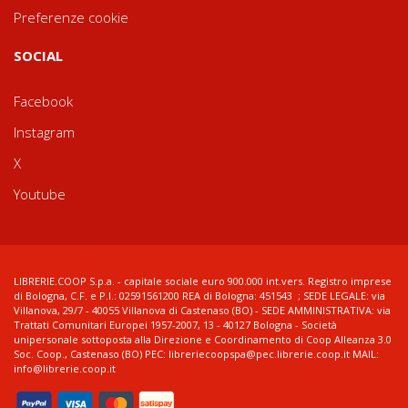
Preferenze cookie
SOCIAL
Facebook
Instagram
X
Youtube
LIBRERIE.COOP S.p.a. - capitale sociale euro 900.000 int.vers. Registro imprese
di Bologna, C.F. e P.I.: 02591561200 REA di Bologna: 451543 ; SEDE LEGALE: via
Villanova, 29/7 - 40055 Villanova di Castenaso (BO) - SEDE AMMINISTRATIVA: via
Trattati Comunitari Europei 1957-2007, 13 - 40127 Bologna - Società
unipersonale sottoposta alla Direzione e Coordinamento di Coop Alleanza 3.0
Soc. Coop., Castenaso (BO) PEC: libreriecoopspa@pec.librerie.coop.it MAIL:
info@librerie.coop.it