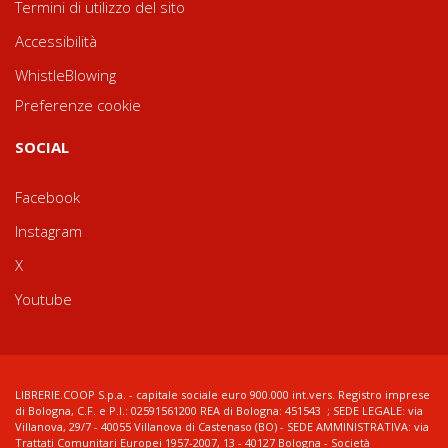
Termini di utilizzo del sito
Accessibilità
WhistleBlowing
Preferenze cookie
SOCIAL
Facebook
Instagram
X
Youtube
LIBRERIE.COOP S.p.a. - capitale sociale euro 900.000 int.vers. Registro imprese
di Bologna, C.F. e P.I.: 02591561200 REA di Bologna: 451543 ; SEDE LEGALE: via
Villanova, 29/7 - 40055 Villanova di Castenaso (BO) - SEDE AMMINISTRATIVA: via
Trattati Comunitari Europei 1957-2007, 13 - 40127 Bologna - Società