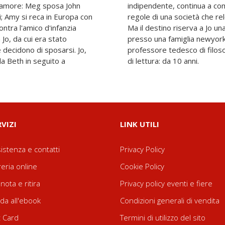
l'amore: Meg sposa John
ontro i pregiudizi e le
i; Amy si reca in Europa con
nne in un ruolo secondario.
ontra l'amico d'infanzia
avorando come istitutrice
 Jo, da cui era stato
uomo della sua vita, un
 decidono di sposarsi. Jo,
ensibile e intelligente. Età
la Beth in seguito a
di lettura: da 10 anni.
RVIZI
LINK UTILI
istenza e contatti
Privacy Policy
reria online
Cookie Policy
nota e ritira
Privacy policy eventi e fiere
da all'ebook
Condizioni generali di vendita
t Card
Termini di utilizzo del sito