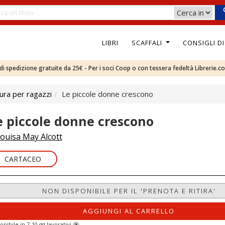
LIBRI
SCAFFALI
CONSIGLI D
e di spedizione gratuite da 25€ - Per i soci Coop o con tessera fedeltà Librerie.c
ura per ragazzi
Le piccole donne crescono
e piccole donne crescono
ouisa May Alcott
CARTACEO
NON DISPONIBILE PER IL 'PRENOTA E RITIRA'
AGGIUNGI AL CARRELLO
onibile in 7-10 gg lavorativi
?