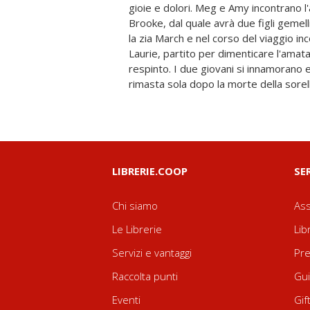
gioie e dolori. Meg e Amy incontrano 
indipendente, continua a combattere c
Brooke, dal quale avrà due figli gemell
regole di una società che relega le do
la zia March e nel corso del viaggio inc
Ma il destino riserva a Jo una sorpresa: l
Laurie, partito per dimenticare l'amata
presso una famiglia newyorkese, incontra l'
respinto. I due giovani si innamorano e
professore tedesco di filosofia, buono, s
rimasta sola dopo la morte della sorel
LIBRERIE.COOP
SE
Chi siamo
Ass
Le Librerie
Lib
Servizi e vantaggi
Pre
Raccolta punti
Gui
Eventi
Gif