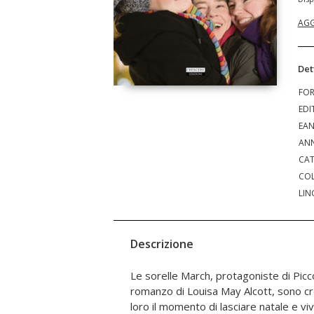
AGG
Det
FO
EDI
EA
ANN
CAT
COL
LIN
Descrizione
Le sorelle March, protagoniste di Picc
complicanze cardiache causate dalla s
romanzo di Louisa May Alcott, sono cr
York, alla ricerca di nuove esperienze e
loro il momento di lasciare natale e v
romanzi. Anche in questo libro è lei la 