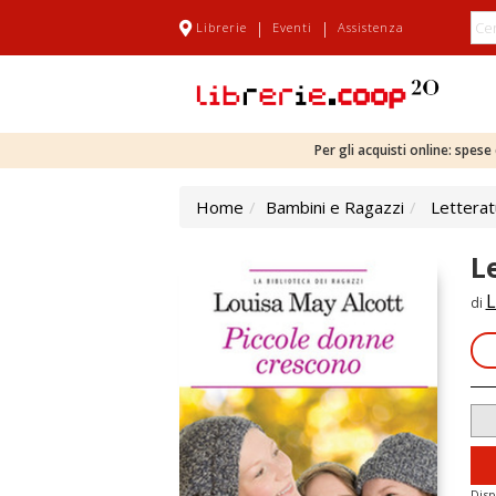
|
|
Librerie
Eventi
Assistenza
Per gli acquisti online: spes
Home
Bambini e Ragazzi
Letterat
L
L
di
Disp