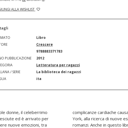
IUNGI ALLA WISHLIST
tagli
RMATO
Libro
TORE
Crescere
N
9788883371783
O PUBBLICAZIONE
2012
EGORIA
Letteratura per ragazzi
LANA / SERIE
La biblioteca dei ragazzi
GUA
ita
ole donne, il celeberrimo
carlattina, si reca a New
esciute ed è arrivato per
 di nuovi spunti per i suoi
ivere nuove emozioni, tra
protagonista: femminista e