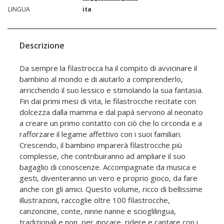
LINGUA
ita
Descrizione
Da sempre la filastrocca ha il compito di avvicinare il
bambino al mondo e di aiutarlo a comprenderlo,
arricchendo il suo lessico e stimolando la sua fantasia.
Fin dai primi mesi di vita, le filastrocche recitate con
dolcezza dalla mamma e dal papà servono al neonato
a creare un primo contatto con ciò che lo circonda e a
rafforzare il legame affettivo con i suoi familiari.
Crescendo, il bambino imparerà filastrocche più
complesse, che contribuiranno ad ampliare il suo
bagaglio di conoscenze. Accompagnate da musica e
gesti, diventeranno un vero e proprio gioco, da fare
anche con gli amici. Questo volume, ricco di bellissime
illustrazioni, raccoglie oltre 100 filastrocche,
canzoncine, conte, ninne nanne e scioglilingua,
tradizionali e non, per giocare, ridere e cantare con i