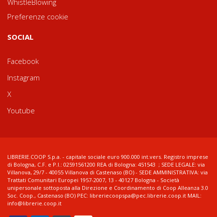
WhistleBlowing
Preferenze cookie
SOCIAL
Facebook
Instagram
X
Youtube
LIBRERIE.COOP S.p.a. - capitale sociale euro 900.000 int.vers. Registro imprese
di Bologna, C.F. e P.I.: 02591561200 REA di Bologna: 451543 ; SEDE LEGALE: via
Villanova, 29/7 - 40055 Villanova di Castenaso (BO) - SEDE AMMINISTRATIVA: via
Trattati Comunitari Europei 1957-2007, 13 - 40127 Bologna - Società
unipersonale sottoposta alla Direzione e Coordinamento di Coop Alleanza 3.0
Soc. Coop., Castenaso (BO) PEC: libreriecoopspa@pec.librerie.coop.it MAIL:
info@librerie.coop.it