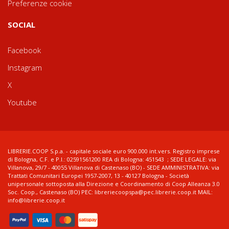
Preferenze cookie
SOCIAL
Facebook
Instagram
X
Youtube
LIBRERIE.COOP S.p.a. - capitale sociale euro 900.000 int.vers. Registro imprese
di Bologna, C.F. e P.I.: 02591561200 REA di Bologna: 451543 ; SEDE LEGALE: via
Villanova, 29/7 - 40055 Villanova di Castenaso (BO) - SEDE AMMINISTRATIVA: via
Trattati Comunitari Europei 1957-2007, 13 - 40127 Bologna - Società
unipersonale sottoposta alla Direzione e Coordinamento di Coop Alleanza 3.0
Soc. Coop., Castenaso (BO) PEC: libreriecoopspa@pec.librerie.coop.it MAIL:
info@librerie.coop.it