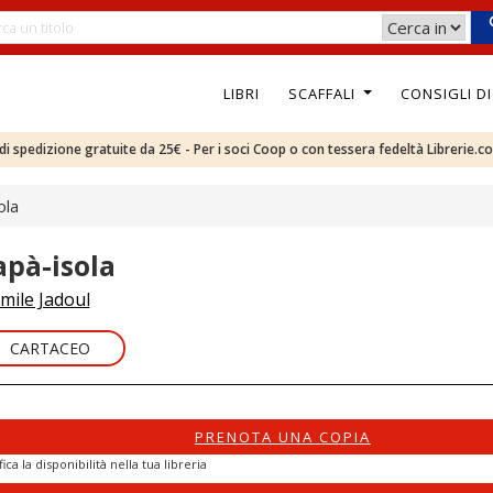
LIBRI
SCAFFALI
CONSIGLI D
e di spedizione gratuite da 25€ - Per i soci Coop o con tessera fedeltà Librerie.c
ola
apà-isola
mile Jadoul
CARTACEO
PRENOTA UNA COPIA
fica la disponibilità nella tua libreria