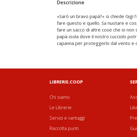
Descrizione
«Sarò un bravo papà?» si chiede Gigi 
cavallo e lo accompagnerai all'avven
fare questo e quello. Sa nuotare e cost
aeroplano per portarlo alla scopert
fare un sacco di altre cose che io non 
Betty, l'orsa. Forse il nostro Gigi 
papà-isola dove il nostro cucciolo potr
capanna per proteggerlo dal vento e d
LIBRERIE.COOP
SE
Chi siamo
Ass
Le Librerie
Lib
Servizi e vantaggi
Pre
Raccolta punti
Gui