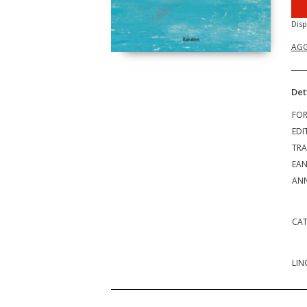
Disp
AGG
Det
FO
EDI
TRA
EA
ANN
CAT
LIN