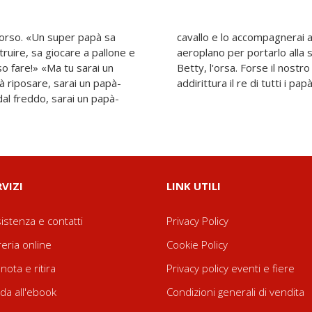
l'orso. «Un super papà sa
tura, tu sarai un papà-
ruire, sa giocare a pallone e
a del mondo!» lo rassicura
so fare!» «Ma tu sarai un
diventerà un super papà,
à riposare, sarai un papà-
addirittura il re di tutti i pap
al freddo, sarai un papà-
RVIZI
LINK UTILI
istenza e contatti
Privacy Policy
reria online
Cookie Policy
nota e ritira
Privacy policy eventi e fiere
da all'ebook
Condizioni generali di vendita