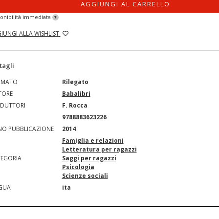
AGGIUNGI AL CARRELLO
onibilità immediata
?
IUNGI ALLA WISHLIST
tagli
RMATO
Rilegato
TORE
Babalibri
DUTTORI
F. Rocca
N
9788883623226
O PUBBLICAZIONE
2014
Famiglia e relazioni
Letteratura per ragazzi
EGORIA
Saggi per ragazzi
Psicologia
Scienze sociali
GUA
ita