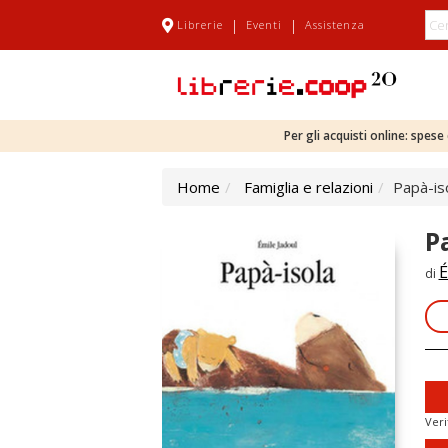
|
|
Librerie
Eventi
Assistenza
Per gli acquisti online: spes
Home
Famiglia e relazioni
Papà-is
P
É
di
Veri