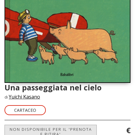
Una passeggiata nel cielo
Yuichi Kasano
di
CARTACEO
€
NON DISPONIBILE PER IL 'PRENOTA
E RITIRA'