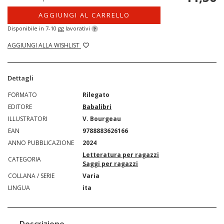
AGGIUNGI AL CARRELLO
Disponibile in 7-10 gg lavorativi
?
AGGIUNGI ALLA WISHLIST
Dettagli
FORMATO
Rilegato
EDITORE
Babalibri
ILLUSTRATORI
V. Bourgeau
EAN
9788883626166
ANNO PUBBLICAZIONE
2024
Letteratura per ragazzi
CATEGORIA
Saggi per ragazzi
COLLANA / SERIE
Varia
LINGUA
ita
Descrizione