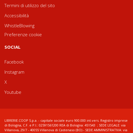
Termini di utilizzo del sito
Accessibilità
WhistleBlowing
Preferenze cookie
SOCIAL
Facebook
Instagram
X
Youtube
LIBRERIE.COOP S.p.a. - capitale sociale euro 900.000 int.vers. Registro imprese
di Bologna, C.F. e P.I.: 02591561200 REA di Bologna: 451543 ; SEDE LEGALE: via
Villanova, 29/7 - 40055 Villanova di Castenaso (BO) - SEDE AMMINISTRATIVA: via