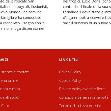
ato dal piroscafo San
ome il Diavolo, si rende
liani – tipografi, illusionisti,
 può essere raccontato solo
l Nuovo Mondo una comune
apoli: qui, dopo una vita
a famiglia e ha conosciuto
 merita. O forse no. Forse
a cancellato il sogno con la
sarà il principio di un nuovo 
ani a una fuga disperata nei
RVIZI
LINK UTILI
istenza e contatti
Privacy Policy
reria online
Cookie Policy
nota e ritira
Privacy policy eventi e fiere
da all'ebook
Condizioni generali di vendita
t Card
Termini di utilizzo del sito