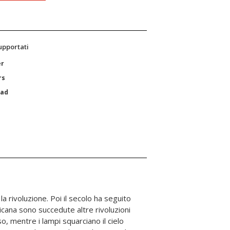
supportati
er
rs
Pad