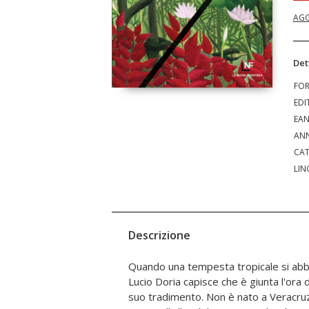
AGG
Det
FO
EDI
EA
ANN
CAT
LIN
Descrizione
Quando una tempesta tropicale si abba
convulsi anni che precedono la rivoluzi
Lucio Doria capisce che è giunta l'ora d
il suo corso, e a quella messicana sono 
suo tradimento. Non è nato a Veracruz
e altri sogni egualitari. Adesso, mentre