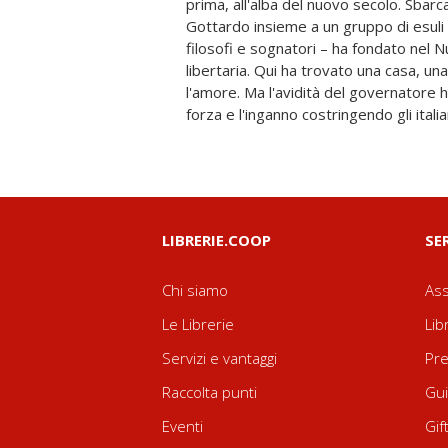
prima, all'alba del nuovo secolo. Sbarc
dei tropici, Lucio Doria, conosciuto anche c
Gottardo insieme a un gruppo di esuli ita
conto che il finale della sua storia
filosofi e sognatori – ha fondato ne
tornando lì dove tutto è iniziato, a N
libertaria. Qui ha trovato una casa, un
d'inganni, potrà ricevere il perdono che
l'amore. Ma l'avidità del governatore h
forza e l'inganno costringendo gli itali
LIBRERIE.COOP
SE
Chi siamo
Ass
Le Librerie
Lib
Servizi e vantaggi
Pre
Raccolta punti
Gui
Eventi
Gif