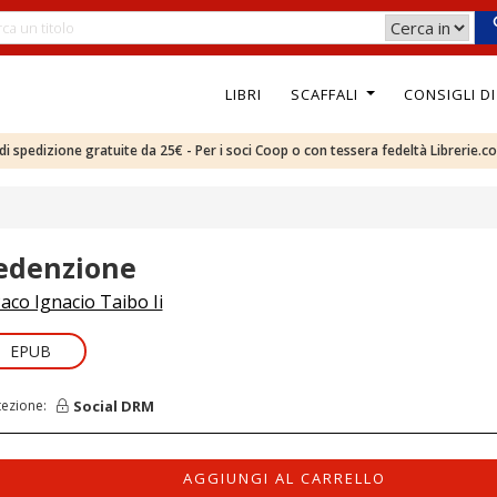
LIBRI
SCAFFALI
CONSIGLI D
e di spedizione gratuite da 25€ - Per i soci Coop o con tessera fedeltà Librerie.c
edenzione
aco Ignacio Taibo Ii
EPUB
Social DRM
tezione:
AGGIUNGI AL CARRELLO