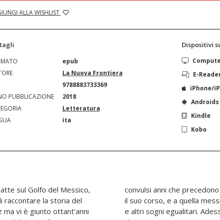
IUNGI ALLA WISHLIST
tagli
Dispositivi 
Comput
RMATO
epub
TORE
La Nuova Frontiera
E-Reade
N
9788883733369
iPhone/i
O PUBBLICAZIONE
2018
Androids
EGORIA
Letteratura
Kindle
GUA
ita
Kobo
tte sul Golfo del Messico,
one. Poi il secolo ha seguito
i raccontare la storia del
succedute altre rivoluzioni
 ma vi è giunto ottant'anni
 i lampi squarciano il cielo