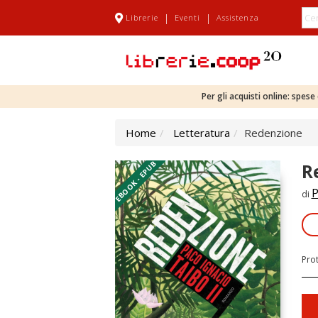
|
|
Librerie
Eventi
Assistenza
Per gli acquisti online: spes
Home
Letteratura
Redenzione
EBOOK - EPUB
R
P
di
Pro