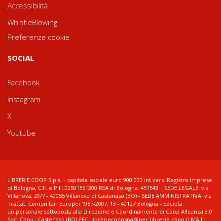
Accessibilità
WhistleBlowing
Preferenze cookie
SOCIAL
Facebook
Instagram
X
Youtube
LIBRERIE.COOP S.p.a. - capitale sociale euro 900.000 int.vers. Registro imprese
di Bologna, C.F. e P.I.: 02591561200 REA di Bologna: 451543 ; SEDE LEGALE: via
Villanova, 29/7 - 40055 Villanova di Castenaso (BO) - SEDE AMMINISTRATIVA: via
Trattati Comunitari Europei 1957-2007, 13 - 40127 Bologna - Società
unipersonale sottoposta alla Direzione e Coordinamento di Coop Alleanza 3.0
Soc. Coop., Castenaso (BO) PEC: libreriecoopspa@pec.librerie.coop.it MAIL: