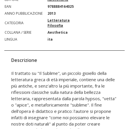
EAN
9788884164025
ANNO PUBBLICAZIONE
2013
Letteratura
CATEGORIA
Filosofia
COLLANA / SERIE
Aesthetica
LINGUA
ita
Descrizione
Il trattato su "Il Sublime", un piccolo gioiello della
letteratura greca di età imperiale, contiene una delle
più antiche, e senz'altro la più importante, fra le
riflessioni classiche sulla natura della bellezza
letteraria, rappresentata dalla parola hypsos, "vetta"
o "apice", e metaforicamente "sublime". Il fine
dell'opera è didattico e pratico: l'autore si propone
infatti di insegnare "come noi possiamo elevare le
nostre doti naturali" al punto da poter creare