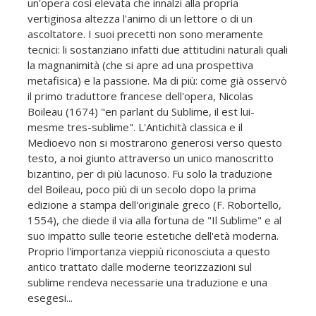
un'opera così elevata che innalzi alla propria
vertiginosa altezza l'animo di un lettore o di un
ascoltatore. I suoi precetti non sono meramente
tecnici: li sostanziano infatti due attitudini naturali quali
la magnanimità (che si apre ad una prospettiva
metafisica) e la passione. Ma di più: come già osservò
il primo traduttore francese dell'opera, Nicolas
Boileau (1674) "en parlant du Sublime, il est lui-
mesme tres-sublime". L'Antichità classica e il
Medioevo non si mostrarono generosi verso questo
testo, a noi giunto attraverso un unico manoscritto
bizantino, per di più lacunoso. Fu solo la traduzione
del Boileau, poco più di un secolo dopo la prima
edizione a stampa dell'originale greco (F. Robortello,
1554), che diede il via alla fortuna de "Il Sublime" e al
suo impatto sulle teorie estetiche dell'età moderna.
Proprio l'importanza vieppiù riconosciuta a questo
antico trattato dalle moderne teorizzazioni sul
sublime rendeva necessarie una traduzione e una
esegesi...