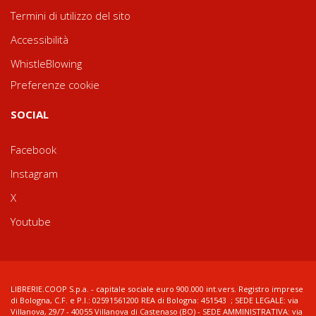
Termini di utilizzo del sito
Accessibilità
WhistleBlowing
Preferenze cookie
SOCIAL
Facebook
Instagram
X
Youtube
LIBRERIE.COOP S.p.a. - capitale sociale euro 900.000 int.vers. Registro imprese
di Bologna, C.F. e P.I.: 02591561200 REA di Bologna: 451543 ; SEDE LEGALE: via
Villanova, 29/7 - 40055 Villanova di Castenaso (BO) - SEDE AMMINISTRATIVA: via