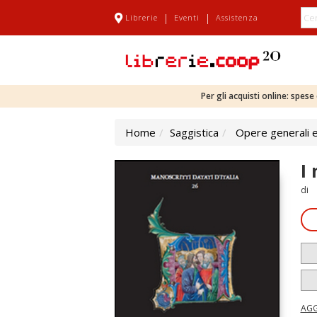
|
|
Librerie
Eventi
Assistenza
Per gli acquisti online: spes
Home
Saggistica
Opere generali e
I
di
AGG