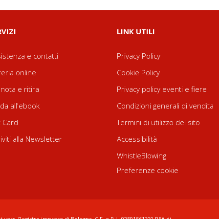
RVIZI
LINK UTILI
istenza e contatti
Privacy Policy
reria online
Cookie Policy
nota e ritira
Privacy policy eventi e fiere
da all'ebook
Condizioni generali di vendita
t Card
Termini di utilizzo del sito
riviti alla Newsletter
Accessibilità
WhistleBlowing
Preferenze cookie
t.vers. Registro imprese di Bologna, C.F. e P.I.: 02591561200 REA di