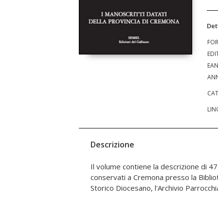
Det
FO
EDI
EA
ANN
CAT
LIN
Descrizione
Il volume contiene la descrizione di 47
Stato; a Crema presso la Biblioteca Comu
conservati a Cremona presso la Bibliote
introdotto dalla storia delle biblioteche e
Storico Diocesano, l'Archivio Parrocchial