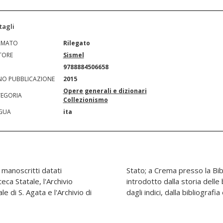
tagli
RMATO
Rilegato
TORE
Sismel
N
9788884506658
O PUBBLICAZIONE
2015
Opere generali e dizionari
EGORIA
Collezionismo
GUA
ita
 manoscritti datati
nale. Il catalogo è
ca Statale, l'Archivio
 dei fondi ed è corredato
e di S. Agata e l'Archivio di
dagli indici, dalla bibliografi