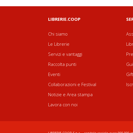
LIBRERIE.COOP
SE
Chi siamo
Ass
Le Librerie
Lib
Servizi e vantaggi
Pre
Raccolta punti
Gui
Eventi
Gif
Collaborazioni e Festival
Isc
Notizie e Area stampa
Lavora con noi
LIBRERIE.COOP S.p.a. - capitale sociale euro 900.000 in