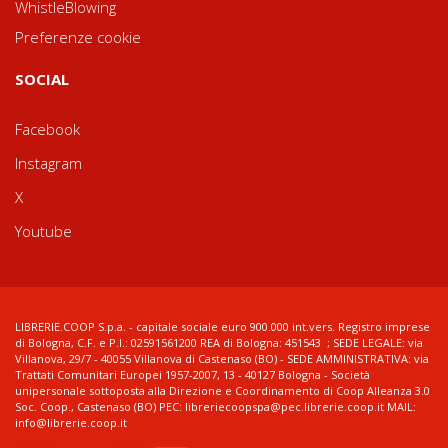
WhistleBlowing
Preferenze cookie
SOCIAL
Facebook
Instagram
X
Youtube
LIBRERIE.COOP S.p.a. - capitale sociale euro 900.000 int.vers. Registro imprese
di Bologna, C.F. e P.I.: 02591561200 REA di Bologna: 451543 ; SEDE LEGALE: via
Villanova, 29/7 - 40055 Villanova di Castenaso (BO) - SEDE AMMINISTRATIVA: via
Trattati Comunitari Europei 1957-2007, 13 - 40127 Bologna - Società
unipersonale sottoposta alla Direzione e Coordinamento di Coop Alleanza 3.0
Soc. Coop., Castenaso (BO) PEC: libreriecoopspa@pec.librerie.coop.it MAIL:
info@librerie.coop.it