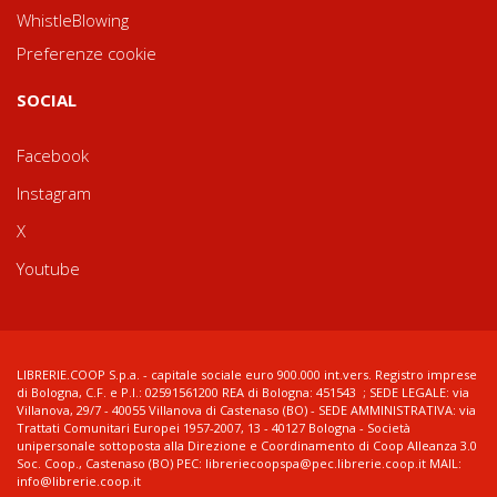
WhistleBlowing
Preferenze cookie
SOCIAL
Facebook
Instagram
X
Youtube
LIBRERIE.COOP S.p.a. - capitale sociale euro 900.000 int.vers. Registro imprese
di Bologna, C.F. e P.I.: 02591561200 REA di Bologna: 451543 ; SEDE LEGALE: via
Villanova, 29/7 - 40055 Villanova di Castenaso (BO) - SEDE AMMINISTRATIVA: via
Trattati Comunitari Europei 1957-2007, 13 - 40127 Bologna - Società
unipersonale sottoposta alla Direzione e Coordinamento di Coop Alleanza 3.0
Soc. Coop., Castenaso (BO) PEC: libreriecoopspa@pec.librerie.coop.it MAIL:
info@librerie.coop.it