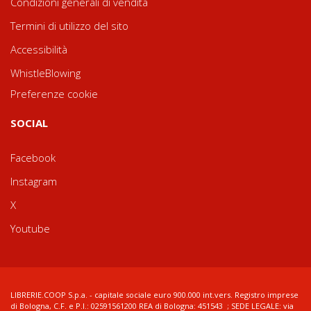
Condizioni generali di vendita
Termini di utilizzo del sito
Accessibilità
WhistleBlowing
Preferenze cookie
SOCIAL
Facebook
Instagram
X
Youtube
LIBRERIE.COOP S.p.a. - capitale sociale euro 900.000 int.vers. Registro imprese
di Bologna, C.F. e P.I.: 02591561200 REA di Bologna: 451543 ; SEDE LEGALE: via