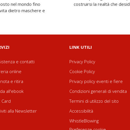
 posto nel mondo fino
costruirsi la realtà che desi
a vita dietro maschere e
RVIZI
LINK UTILI
istenza e contatti
Privacy Policy
reria online
Cookie Policy
nota e ritira
Privacy policy eventi e fiere
da all'ebook
Condizioni generali di vendita
t Card
Termini di utilizzo del sito
riviti alla Newsletter
Accessibilità
WhistleBlowing
Preferenze cookie