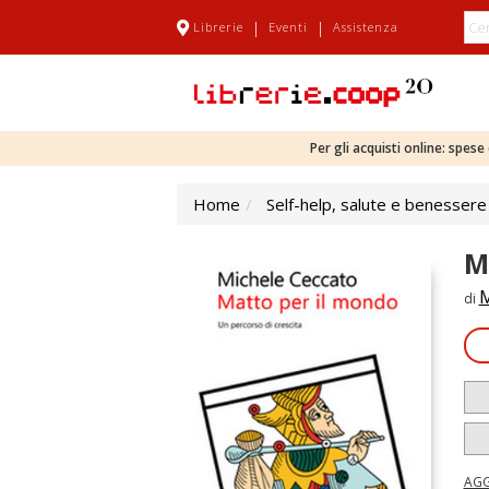
|
|
Librerie
Eventi
Assistenza
Per gli acquisti online: spes
Home
Self-help, salute e benessere
M
M
di
AGG