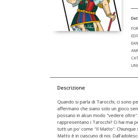
Det
FO
EDI
EA
ANN
CAT
LIN
Descrizione
Quando si parla di Tarocchi, ci sono p
stereotipi, senza essere mai riuscito a da
affermano che siano solo un gioco se
natura. Tutti possiamo (anzi, dobbiamo
possano in alcun modo "vedere oltre".
del Matto per arrivare a esprimere noi 
rappresentano i Tarocchi? Ci hai mai 
siamo, senza filtri e senza segreti,
tutti un po' come "Il Matto". Chiunque si 
condizionamenti dannosi del mondo este
Matto è in ciascuno di noi. Dall'adole
essere protagonista della propria vi