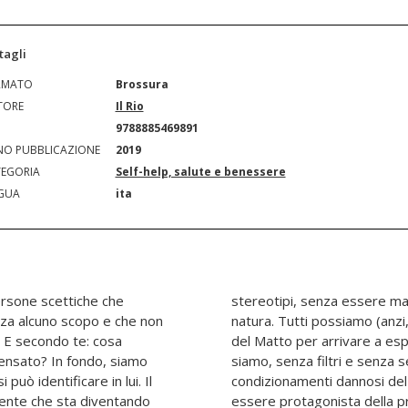
tagli
RMATO
Brossura
TORE
Il Rio
N
9788885469891
O PUBBLICAZIONE
2019
EGORIA
Self-help, salute e benessere
GUA
ita
ersone scettiche che
re sfogo alla sua vera
nza alcuno scopo e che non
!) intraprendere il viaggio
 E secondo te: cosa
stessi come veramente
pensato? In fondo, siamo
 ma soprattutto senza i
può identificare in lui. Il
rno. Ciascuno di noi deve
scente che sta diventando
ta, ciascuno di noi deve