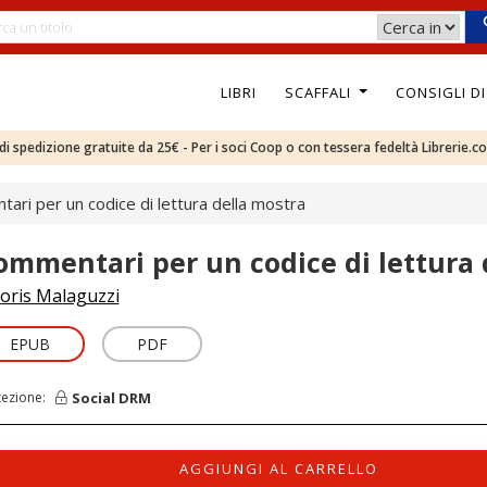
LIBRI
SCAFFALI
CONSIGLI D
e di spedizione gratuite da 25€ - Per i soci Coop o con tessera fedeltà Librerie.c
ari per un codice di lettura della mostra
ommentari per un codice di lettura 
oris Malaguzzi
EPUB
PDF
Social DRM
tezione:
AGGIUNGI AL CARRELLO