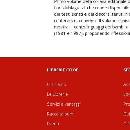
Primo volume della collana editoriale d
del progetto educativo dei nidi e delle 
Loris Malaguzzi, che rende disponibile
di Reggio Emilia. Un'occasione per r
dei testi scritti e dei discorsi tenuti i
"spostamenti di attenzione teorica" che te
conferenze, convegni. Il volume riunisc
di innovazione di una pedagogia che non si
mostra "I cento linguaggi dei bambini"
(1981 e 1987), proponendo riflessioni
LIBRERIE.COOP
SE
Chi siamo
Ass
Le Librerie
Lib
Servizi e vantaggi
Pre
Raccolta punti
Gui
Eventi
Gif