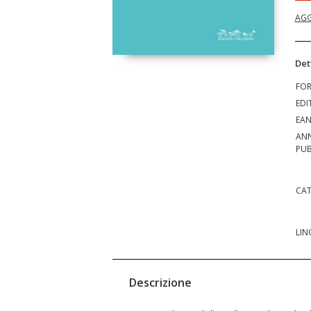
AGG
Det
FO
EDI
EA
AN
PUB
CAT
LIN
Descrizione