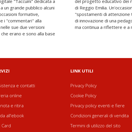
igitale "Taccuini" dedicata a
scuole dell'infanzia comunali
 a un grande pubblico alcuni
ileggere l'evoluzione e gli
n occasioni formative,
stimoniano la capacità
e i "commentari" alla
 cristallizza nel tempo
 nelle sue due versioni
ma continua a riflettere e a 
 che erano e sono alla base
RVIZI
LINK UTILI
istenza e contatti
Privacy Policy
reria online
Cookie Policy
nota e ritira
Privacy policy eventi e fiere
da all'ebook
Condizioni generali di vendita
t Card
Termini di utilizzo del sito