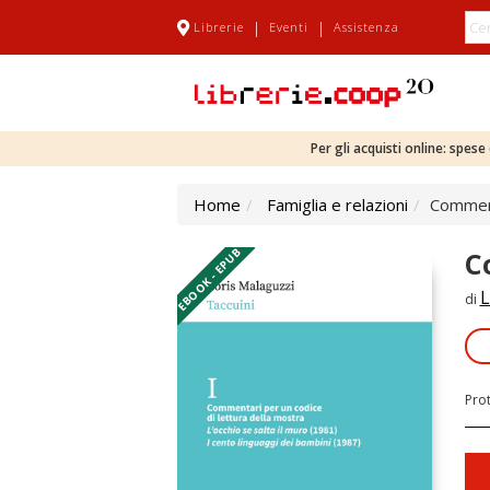
|
|
Librerie
Eventi
Assistenza
Per gli acquisti online: spes
Home
Famiglia e relazioni
Comment
EBOOK - EPUB
C
L
di
Pro