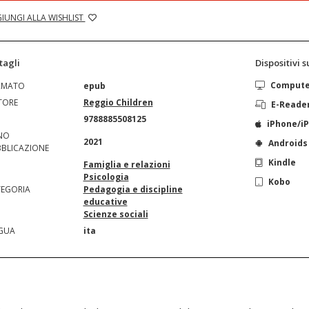
IUNGI ALLA WISHLIST
tagli
Dispositivi 
Comput
RMATO
epub
TORE
Reggio Children
E-Reade
N
9788885508125
iPhone/i
NO
2021
Androids
BLICAZIONE
Kindle
Famiglia e relazioni
Psicologia
Kobo
EGORIA
Pedagogia e discipline
educative
Scienze sociali
GUA
ita