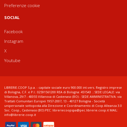
Preferenze cookie
SOCIAL
Facebook
Instagram
X
Youtube
LIBRERIE.COOP S.p.a. - capitale sociale euro 900.000 int.vers. Registro imprese
di Bologna, C.F. e P.I.: 02591561200 REA di Bologna: 451543 ; SEDE LEGALE: via
Villanova, 29/7 - 40055 Villanova di Castenaso (BO) - SEDE AMMINISTRATIVA: via
Trattati Comunitari Europei 1957-2007, 13 - 40127 Bologna - Società
unipersonale sottoposta alla Direzione e Coordinamento di Coop Alleanza 3.0
Soc. Coop., Castenaso (BO) PEC: libreriecoopspa@pec.librerie.coop.it MAIL:
info@librerie.coop.it