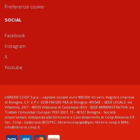
Preferenze cookie
SOCIAL
Facebook
Instagram
X
Youtube
LIBRERIE.COOP S.p.a. - capitale sociale euro 900.000 int.vers. Registro imprese
di Bologna, C.F. e P.I.: 02591561200 REA di Bologna: 451543 ; SEDE LEGALE: via
Villanova, 29/7 - 40055 Villanova di Castenaso (BO) - SEDE AMMINISTRATIVA: via
Trattati Comunitari Europei 1957-2007, 13 - 40127 Bologna - Società
unipersonale sottoposta alla Direzione e Coordinamento di Coop Alleanza 3.0
Soc. Coop., Castenaso (BO) PEC: libreriecoopspa@pec.librerie.coop.it MAIL:
info@librerie.coop.it