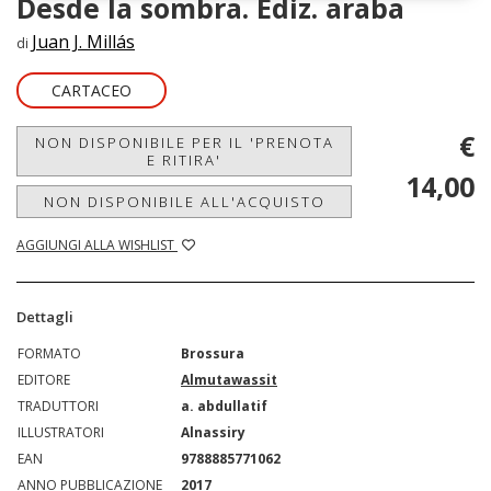
Desde la sombra. Ediz. araba
Juan J. Millás
di
CARTACEO
€
NON DISPONIBILE PER IL 'PRENOTA
E RITIRA'
14,00
NON DISPONIBILE ALL'ACQUISTO
AGGIUNGI ALLA WISHLIST
Dettagli
FORMATO
Brossura
EDITORE
Almutawassit
TRADUTTORI
a. abdullatif
ILLUSTRATORI
Alnassiry
EAN
9788885771062
ANNO PUBBLICAZIONE
2017