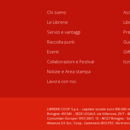
Chi siamo
Ass
Le Librerie
Lib
Servizi e vantaggi
Pre
Raccolta punti
Gui
Eventi
Gif
Collaborazioni e Festival
Isc
Notizie e Area stampa
Lavora con noi
LIBRERIE.COOP S.p.a. - capitale sociale euro 900.000 in
Bologna: 451543 ; SEDE LEGALE: via Villanova, 29/7 - 4
Comunitari Europei 1957-2007, 13 - 40127 Bologna - S
Alleanza 3.0 Soc. Coop., Castenaso (BO) PEC: librerie