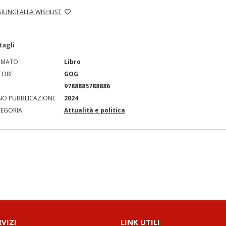
IUNGI ALLA WISHLIST
tagli
RMATO
Libro
TORE
GOG
N
9788885788886
O PUBBLICAZIONE
2024
EGORIA
Attualità e politica
RVIZI
LINK UTILI