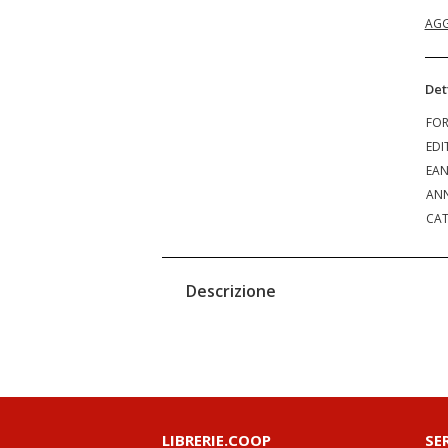
AGG
Det
FO
EDI
EA
ANN
CAT
Descrizione
LIBRERIE.COOP
SE