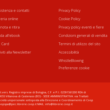
istenza e contatti
Privacy Policy
reria online
Cookie Policy
nota e ritira
Privacy policy eventi e fiere
da all'ebook
Condizioni generali di vendita
t Card
Termini di utilizzo del sito
riviti alla Newsletter
Accessibilità
WhistleBlowing
Preferenze cookie
t.vers. Registro imprese di Bologna, C.F. e P.I.: 02591561200 REA di
0055 Villanova di Castenaso (BO) - SEDE AMMINISTRATIVA: via Trattati
ocietà unipersonale sottoposta alla Direzione e Coordinamento di Coop
coopspa@pec.librerie.coop.it MAIL: info@librerie.coop.it