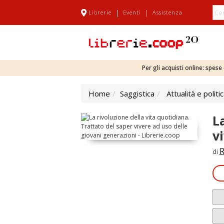
|
|
Librerie
Eventi
Assistenza
Per gli acquisti online: spes
Home
Saggistica
Attualità e politi
L
v
R
di