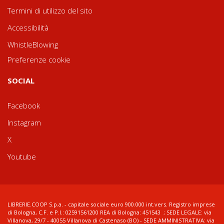
Termini di utilizzo del sito
Accessibilità
WhistleBlowing
Preferenze cookie
SOCIAL
Facebook
Instagram
X
Youtube
LIBRERIE.COOP S.p.a. - capitale sociale euro 900.000 int.vers. Registro imprese
di Bologna, C.F. e P.I.: 02591561200 REA di Bologna: 451543 ; SEDE LEGALE: via
Villanova, 29/7 - 40055 Villanova di Castenaso (BO) - SEDE AMMINISTRATIVA: via